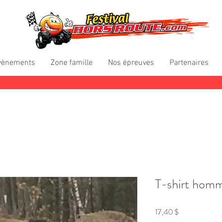
vènements
Zone famille
Nos épreuves
Partenaires
T-shirt hom
Prix
17,40 $